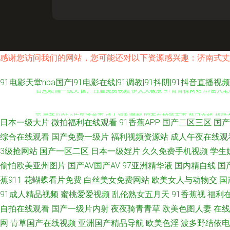
感谢您访问我们的网站，您可能还对以下资源感兴趣：济南式丈
91电影天堂nba国产|91电影在线|91调教|91抖阴|91抖音直播
自慰喷涌一线天 国产日逼免费视频 伊人大橡胶 91青青操网站 AV密穴老
花 最新AV站 a片另类首页 成人福利黑料 国产自拍第五页 韩日在线 超碰在
日本一级大片
微拍福利在线观看
91香蕉APP
国产二区三区
国产
观看 黄色的网站 污视频在线下载 91偷拍导航 国产精品自在线 日本色色
综合在线观看
国产免费一级片
福利视频资源站
成人午夜在线观
3级抢网站
国产一区二区
日本一级婬片
久久免费手机视频
学生
www爆插欧洲 国产射精视频 人妻自拍色图 婷婷五月份视频 3级片另类 9
偷怕欧美亚州图片
国产AV国产AV
97亚洲精华液
国内精自线
国
蕉911
花蝴蝶看片免费
白丝美女免费网站
欧美女人与动物交
国
午夜 日韩A级电影网 午夜视频97 中文字幕51黑料 丁香五月天狠狠撸 久草
91成人精品视频
蜜桃爱爱视频
乱伦熟女五月天
91香蕉视
福利
自拍在线观看
国产一级片内射
夜夜骑青青草
欧美色图人妻
在线
洲日韩一二专区 国成精品九区 成人AV社区 白丝无码自慰91 韩日色网址
网
青草国产在线视频
亚洲国产精品导航
欧美色淫
波多野结依电