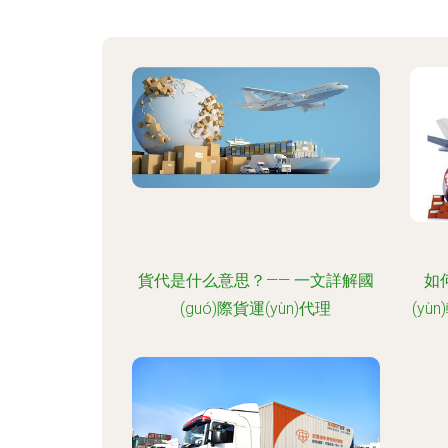
貨代是什么意思？—— 一文詳解國
如何
(guó)際貨運(yùn)代理
(y