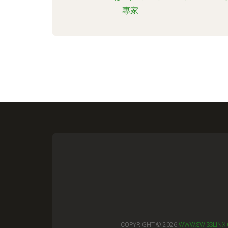
專家
COPYRIGHT © 2026
WWW.SWISSLINX