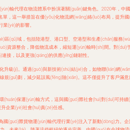
ùn)輸代理在物流體系中扮演著關(guān)鍵角色。2020年，中國(guó)
hè)名單，這一舉措旨在優(yōu)化物流網(wǎng)絡(luò)布局，
理行業(yè)的影響。
個(gè)區(qū)域，包括陸港型、港口型、空港型和生產(chǎn)服務
資源整合，降低物流成本，縮短運(yùn)輸時(shí)間。對(duì)于
)連接，以及更強(qiáng)的供應(yīng)鏈韌性。
化升級(jí)。通過(guò)與新技術(shù)結(jié)合，如物聯(lián)網(w
u)化路線規(guī)劃，減少延誤風(fēng)險(xiǎn)。這不僅提升了客戶滿意度
huán)保運(yùn)輸方式，這與國(guó)際社會(huì)對(duì)可持續
提升企業(yè)社會(huì)責(zé)任感。
國(guó)際貨物運(yùn)輸代理行業(yè)注入了新動(dòng)力。企業(
爭(zhēng)力。未來(lái)，隨著這些樞紐的逐步完善，中國(guó)在全