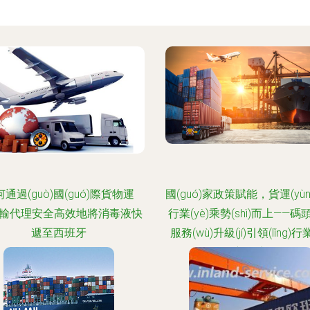
通過(guò)國(guó)際貨物運
國(guó)家政策賦能，貨運(yù
ùn)輸代理安全高效地將消毒液快
行業(yè)乘勢(shì)而上——
遞至西班牙
服務(wù)升級(jí)引領(lǐng)行業
新篇章