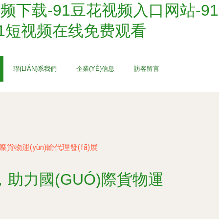
视频下载-91豆花视频入口网站-91
-91短视频在线免费观看
聯(LIÁN)系我們
企業(YÈ)信息
訪客留言
際貨物運(yùn)輸代理發(fā)展
，助力國(GUÓ)際貨物運