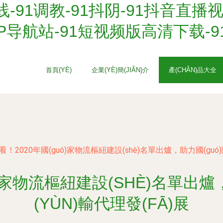
线-91调教-91抖阴-91抖音直播
PP导航站-91短视频版高清下载
首頁(YÈ)
企業(YÈ)簡(JIǍN)介
產(CHǍN)品大全
看！2020年國(guó)家物流樞紐建設(shè)名單出爐，助力國(guó)
Ó)家物流樞紐建設(SHÈ)名單出爐
(YÙN)輸代理發(FĀ)展