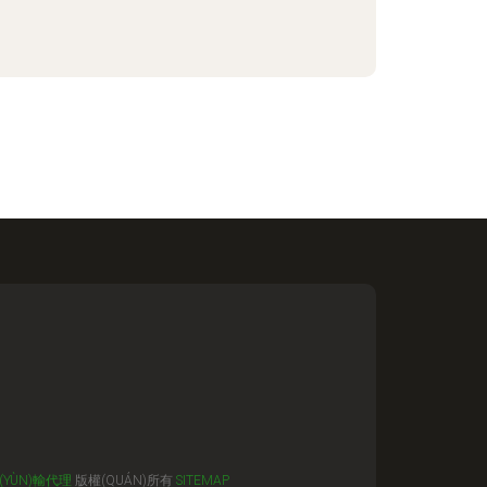
(YÙN)輸代理
版權(QUÁN)所有
SITEMAP