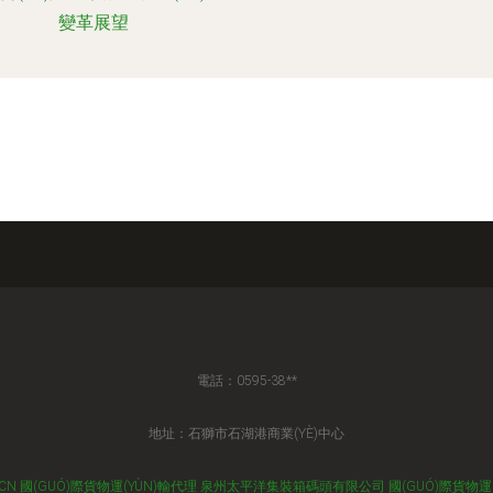
變革展望
電話：0595-38**
地址：石獅市石湖港商業(YÈ)中心
.CN
國(GUÓ)際貨物運(YÙN)輸代理
泉州太平洋集裝箱碼頭有限公司
國(GUÓ)際貨物運