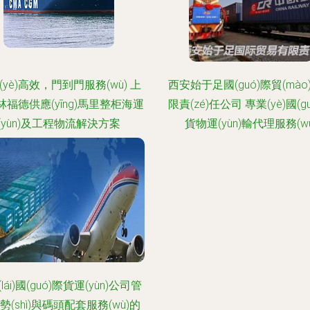
(yè)高效，門到門服務(wù) 上
西安始于足國(guó)際貿(mào
林福德供應(yīng)馬里整柜海運
限責(zé)任公司 專業(yè)國(g
(yùn)及工程物流解決方案
貨物運(yùn)輸代理服務(wù
lái)國(guó)際貨運(yùn)公司管
勢(shì)與碼頭配套服務(wù)的