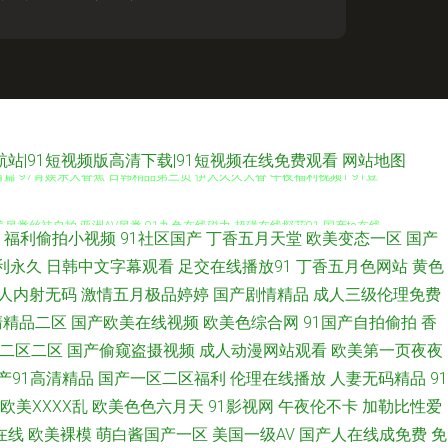
P导航站|91短视频版高清下载|91短视频在线免费观看
网站地图
篇 97青娱乐大香蕉 日韩精品第三页 伊人久久大香 午夜福利视频1 91豆
美另类丝袜自拍 亚洲AV另类 91九色在线磁力 超碰在线探花91 国产ts在线
福利偷拍小视频
91社区国产
丁香五月天堂
欧美变态一区
国产
美精片91tv 人妖麻豆视频 婷婷五月色偷 亚洲免费黄色网址 91色啦自拍
利永久
日韩中文字幕观看
足交在线播放91
丁香五月色网站
黄色
人内射无码
激情五月极品婷婷
国产剧情精品
成人三级伦理免费
伦理 91视频日本 爱豆TV传媒免费 国产精品51 九九热精品 欧美伦埋乱码
清精品二区
国产欧美在线视频
欧美色综合网
91国产自拍偷拍
香
二区二区
国产偷窥盗摄视频
成人动漫网站观看
欧美第一页夜夜
日韩电影中文字幕 午夜激情A片 91She视频 91最新网站 国产精品27 亚
产91高清精品
国产一区二区福利
伦理在线播放
人妻无码精品
91
欧美ⅩⅩⅩⅩ乱
欧美色色六月天
91影视网
午夜伦不卡
加勒比性爱
产 亚洲女性黄页网站 黄色免费小电影 欧美性爱A级 涩涩A∨ 51豆花每日
在线
欧美裸模
萌白酱国产一区
美国一级AV
国产人在线成免费
免