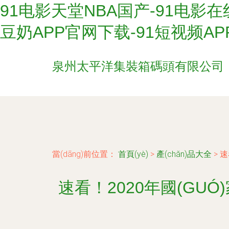
91电影天堂NBA国产-91电影在
豆奶APP官网下载-91短视频A
泉州太平洋集裝箱碼頭有限公司
當(dāng)前位置：
首頁(yè)
>
產(chǎn)品大全
>
速
速看！2020年國(GU