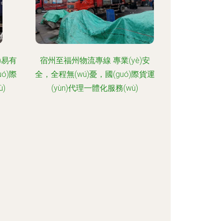
)易有
宿州至福州物流專線 專業(yè)安
uó)際
全，全程無(wú)憂，國(guó)際貨運
)
(yùn)代理一體化服務(wù)