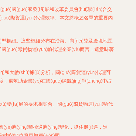
國(guó)家發(fā)展和改革委員會(huì)聯(lián)合交
提升國(guó)際貨運(yùn)代理效率。本文將概述名單的重要內
(wù)型樞紐。這些樞紐分布在沿海、內(nèi)陸及邊境地區
國(guó)際貨物運(yùn)輸代理企業(yè)而言，這意味著
ǎng)和大數(shù)據(jù)分析，國(guó)際貨運(yùn)代理可
，還幫助企業(yè)在國(guó)際競(jìng)爭(zhēng)中占
(xù)發(fā)展的要求相契合。國(guó)際貨物運(yùn)輸代
yè)應(yīng)積極適應(yīng)變化，抓住機(jī)遇，進
球物流鏈中的地位將更加穩(wěn)固。