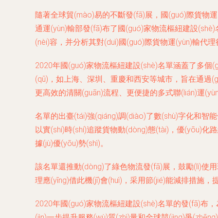
隨著全球貿(mào)易的不斷發(fā)展，國(guó)際貨物運(y
通運(yùn)輸部發(fā)布了國(guó)家物流樞紐建設(s
(nèi)容，并分析其對(duì)國(guó)際貨物運(yùn)輸代
2020年國(guó)家物流樞紐建設(shè)名單涵蓋了多
(qū)，如上海、深圳、重慶和西安等城市，旨在通過(guò)
更高效的清關(guān)流程、更便捷的多式聯(lián)運(yùn
名單的出臺(tái)強(qiáng)調(diào)了數(shù)字化和智能
以實(shí)時(shí)追蹤貨物動(dòng)態(tài)，優(yō
據(jù)優(yōu)勢(shì)。
該名單還推動(dòng)了綠色物流發(fā)展，鼓勵(lì)使用環(
理應(yīng)借此機(jī)會(huì)，采用節(jié)能減排措施，
2020年國(guó)家物流樞紐建設(shè)名單的發(fā)布，為
(jìn)一步提升服務(wù)質(zhì)量和全球競(jìng)