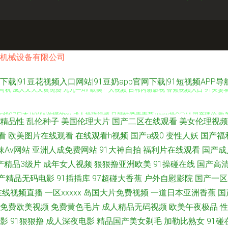
机械设备有限公司
视频下载|91豆花视频入口网站|91豆奶app官网下载|91短视频AP
司机 成人又大又黄免费 九九一AV 欧美艹人视频 日韩内射影视 香蕉视频入口 91夫妻看
线97日本 WWW你懂的av 成人操碰视频 日韩性爱青青草 www操C〇M 国产理伦 欧
精品性
乱伦种子
美国伦理大片
国产二区在线观看
美女伦理视频
影院 亚洲自拍小说网 91蜜臀不卡 AV福利激情 超碰tv 国产夫妻96 九九精品久久 欧
看
欧美图片在线观看
在线观看h视频
国产a级0
变性人妖
国产福
妹Av网站
亚洲人成免费网站
91大神自拍
福利片在线观看
国产成
7亚洲涩 国产熟妇久久 精品国产第一页 欧美国产综合日韩 日韩视频XXXX 在线成人av
产精品3级片
成年女人视频
狠狠撸亚洲欧美
91操碰在线
国产高
产精品无码电影
91插插库
97超碰大香蕉
户外自慰影院
国产一区
社区在线 欧美在一区 四虎中文字幕 最新午夜av av香蕉伊人 国产精品乱仑 老司机A片 
在线视频直播
一区xxxxx
岛国大片免费视频
一道日本亚洲香蕉
国
免费欧美视频
免费黄色毛片
成人精品无码视频
欧美午夜极品
性
 狼友页面 午夜老湿机 亚洲乱轮小说网 成人免费频道 老湿影院69 欧美一级二级 色屋国
影
91狠狠撸
成人深夜电影
精品国产美女剃毛
加勒比熟女
91碰