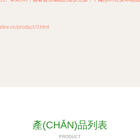
x.cn/product/3.html
產(CHǍN)品列表
PRODUCT