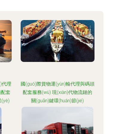
n)代理
國(guó)際貨物運(yùn)輸代理與碼頭
碼頭配套
配套服務(wù) 現(xiàn)代物流鏈的
(yè)
關(guān)鍵環(huán)節(jié)