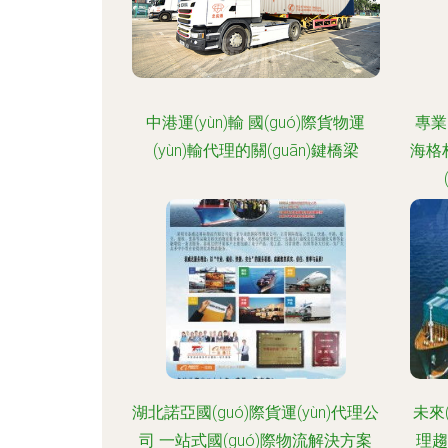
中港運(yùn)輸 國(guó)際貨物運
專業
(yùn)輸代理的關(guān)鍵橋梁
海格
湖北諾亞國(guó)際貨運(yùn)代理公
未來(
司 一站式國(guó)際物流解決方案
理趨