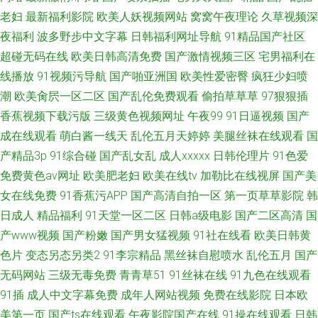
老妇
最新福利影院
欧美人妖视频网站
窝窝午夜理论
久草视频深
夜福利
波多野步中文字幕
日韩福利网址导航
91精品国产社区
超碰无码在线
欧美日韩高清免费
国产激情视频三区
宅男福利在
线播放
91视频污导航
国产啪亚洲国
欧美性爱密臀
疯狂少妇喷
潮
欧美肏屄一区二区
国产乱伦免费观看
偷拍草草草
97狠狠插
香蕉视频下载污版
三级黄色视频网址
午夜99
91日逼视频
国产
成在线观看
萌白酱一线天
乱伦五月天婷婷
美腿丝袜在线观看
国
产精品3p
91综合碰
国产乱女乱
成人xxxxx
日韩伦理片
91色爱
免费黄色av网址
欧美肥老妇
欧美在线tv
加勒比在线视屏
国产美
女在线免费
91香蕉污APP
国产高清自拍一区
第一页草草影院
韩
日成人
精品福利
91天堂一区二区
日韩a级电影
国产二区高清
国
产www视频
国产粉嫩
国产男女猛视频
91社在线看
欧美日韩黄
色片
变态另态另类2
91李宗精品
黑丝袜自慰喷水
乱伦五月
国产
无码网站
三级无毒免费
青青草51
91丝袜在线
91九色在线观看
91插
成人中文字幕免费
成年人网站视频
免费在线影院
日本欧
美第一页
国产ts在线观看
午夜影院国产在线
91操在线观看
日韩