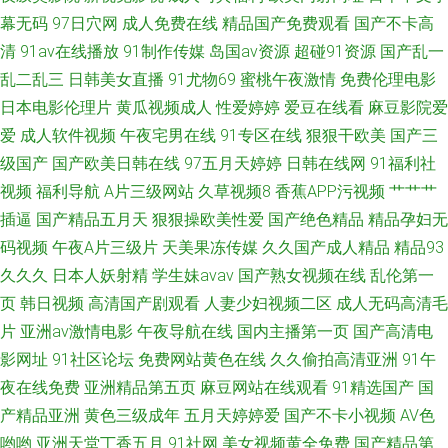
幕无码
97日穴网
成人免费在线
精品国产免费观看
国产不卡高
清
91av在线播放
91制作传媒
岛国av资源
超碰91资源
国产乱一
乱二乱三
日韩美女直播
91尤物69
蜜桃午夜激情
免费伦理电影
日本电影伦理片
黄瓜视频成人
性爱婷婷
爱豆在线看
麻豆影院爱
爱
成人软件视频
午夜宅男在线
91专区在线
狠狠干欧美
国产三
级国产
国产欧美日韩在线
97五月天婷婷
日韩在线网
91福利社
视频
福利导航
A片三级网站
久草视频8
香蕉APP污视频
艹艹艹
插逼
国产精品五月天
狠狠操欧美性爱
国产绝色精品
精品孕妇无
码视频
午夜A片三级片
天美果冻传媒
久久国产成人精品
精品93
久久久
日本人妖射精
学生妹avav
国产熟女视频在线
乱伦第一
页
韩日视频
高清国产剧观看
人妻少妇视频二区
成人无码高清毛
片
亚洲av激情电影
午夜导航在线
国内主播第一页
国产高清电
影网址
91社区论坛
免费网站黄色在线
久久偷拍高清亚洲
91午
夜在线免费
亚洲精品第五页
麻豆网站在线观看
91精选国产
国
产精品亚洲
黄色三级成年
五月天婷婷爱
国产不卡小视频
AV色
哟哟
亚洲天堂丁香五月
91社网
美女视频黄全免费
国产精品第