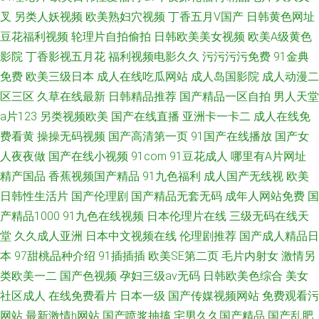
叉
另类人妖视频
欧美熟妇穴视频
丁香五月V国产
日韩黄色网址
豆花福利视频
轮理片自拍偷拍
日韩欧美美女视频
欧美A级黄色
影院
丁香影视五月花
福利视频电影久久
污污污污免费
91金典
免费
欧美三级日本
成人在线吃瓜网站
成人岛国影院
成人动漫二
区三区
久草在线最新
日韩精品推荐
国产精品一区自拍
男人天堂
a片123
另类视频欧美
国产在线直播
亚洲卡一卡二
成人在线免
费看黄
操操无码视频
国产高清第一页
91国产在线播放
国产女
人夜夜做
国产在线小视频
91com
91豆花成人
哪里有A片网址
精产国品
香蕉视频国产精品
91九色福利
成人国产无线视
欧美
日韩性生活片
国产伦理剧
国产精品无套无码
成年人网站免费
国
产精品1000
91九色在线视频
日本伦理片在线
三级无码在线天
堂
久久成人亚洲
日本中文视频在线
伦理剧推荐
国产成人精品日
本
97甜桃品种介绍
91插插插
欧美SE第二页
毛片内射女
激情另
类欧美一二
国产色视频
孕妇三级av无码
日韩欧美色综合
美女
社区成人
在线免费看片
日本一级
国产传媒视频网站
免费观看污
网站
最新激情h网站
国产喷浆抽搐
宅男久久国产精品
国产乱肥