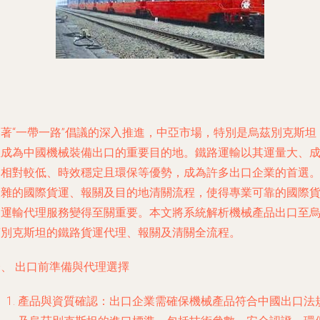
隨著“一帶一路”倡議的深入推進，中亞市場，特別是烏茲別克斯坦
正成為中國機械裝備出口的重要目的地。鐵路運輸以其運量大、
本相對較低、時效穩定且環保等優勢，成為許多出口企業的首選
復雜的國際貨運、報關及目的地清關流程，使得專業可靠的國際
物運輸代理服務變得至關重要。本文將系統解析機械產品出口至
茲別克斯坦的鐵路貨運代理、報關及清關全流程。
一、 出口前準備與代理選擇
產品與資質確認
：出口企業需確保機械產品符合中國出口法