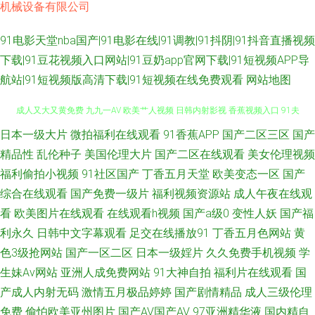
机械设备有限公司
91电影天堂nba国产|91电影在线|91调教|91抖阴|91抖音直播视频
下载|91豆花视频入口网站|91豆奶app官网下载|91短视频APP导
航站|91短视频版高清下载|91短视频在线免费观看
网站地图
自慰喷涌一线天 国产日逼免费视频 伊人大橡胶 91青青操网站 AV密穴老司机
日本一级大片
微拍福利在线观看
91香蕉APP
国产二区三区
国产
精品性
乱伦种子
美国伦理大片
国产二区在线观看
美女伦理视频
成人又大又黄免费 九九一AV 欧美艹人视频 日韩内射影视 香蕉视频入口 91夫
福利偷拍小视频
91社区国产
丁香五月天堂
欧美变态一区
国产
综合在线观看
国产免费一级片
福利视频资源站
成人午夜在线观
妻看篇 97青娱乐大香蕉 日韩精品第三页 伊人久久大香 午夜福利视频1 91豆
看
欧美图片在线观看
在线观看h视频
国产a级0
变性人妖
国产福
利永久
日韩中文字幕观看
足交在线播放91
丁香五月色网站
黄
花 最新AV站 a片另类首页 成人福利黑料 国产自拍第五页 韩日在线 超碰在线
色3级抢网站
国产一区二区
日本一级婬片
久久免费手机视频
学
生妹Av网站
亚洲人成免费网站
91大神自拍
福利片在线观看
国
97日本 WWW你懂的av 成人操碰视频 日韩性爱青青草 www操C〇M 国产理
产成人内射无码
激情五月极品婷婷
国产剧情精品
成人三级伦理
伦 欧美另类丝袜自拍 亚洲AV另类 91九色在线磁力 超碰在线探花91 国产ts在
免费
偷怕欧美亚州图片
国产AV国产AV
97亚洲精华液
国内精自