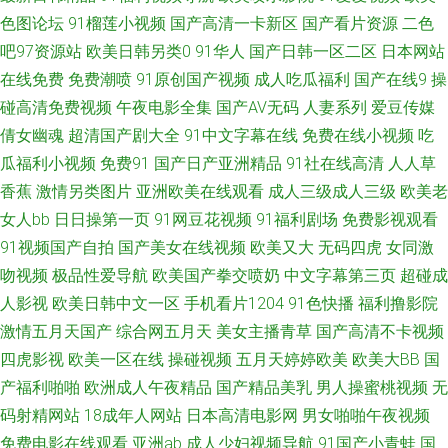
色图论坛
91榴莲小视频
国产高清一卡新区
国产看片资源
二色
洲 综合淫网 成人含羞草视频 久草福利资源站 国产美女做爱 五月天黄色视频
吧97资源站
欧美日韩另类0
91华人
国产日韩一区二区
日本网站
在线免费
免费潮喷
91原创国产视频
成人吃瓜福利
国产在线9
操
91视频www 大香蕉伊人美色 久久只这里有精品 色香淫视综合 91香蕉传媒
碰高清免费视频
午夜电影全集
国产AV无码
人妻系列
爱豆传媒
倩女幽魂
超清国产剧大全
91中文字幕在线
免费在线小视频
吃
国产情侣第一页 美女被草网站 色亚洲视频 91黑料黑丝 超碰另类 韩日一区二
瓜福利小视频
免费91
国产日产亚洲精品
91社在线高清
人人草
香蕉
激情另类图片
亚洲欧美在线观看
成人三级成人三级
欧美老
区三卡 欧美打炮 熟妇性交 蜜桃视频在线播放 A片欧美传媒 极品白丝在线观
女人bb
日日操第一页
91网豆花视频
91福利剧场
免费影视观看
91视频国产自拍
国产美女在线视频
欧美又大
无码四虎
女同激
看 日韩精品网站 伊人狠狠 A级论理片 韩日av无码 青青艹Av 五月天性爱网址
吻视频
极品性爱导航
欧美国产拳交喷奶
中文字幕第三页
超碰成
91视频社区 成人视频迅雷下载 欧美A∨在线观看 五月丁香色图 91视频观看
人影视
欧美日韩中文一区
手机看片1204
91色快播
福利撸影院
激情五月天国产
综合网五月天
美女主播青草
国产高清不卡视频
网站 91性爱直播 韩国黄色片三级 日本黄色网入口站 影音先锋女人成人 国产
四虎影视
欧美一区在线
操碰视频
五月天婷婷欧美
欧美大BB
国
产福利啪啪
欧洲成人午夜精品
国产精品美乳
男人操蜜桃视频
无
精品色哟哟 欧美中文视频 亚洲农妇AV a导航福利天堂 后入黑丝老阿姨 人妻
码射精网站
18成年人网站
日本高清电影网
男女啪啪午夜视频
免费电影在线观看
亚洲ab
成人少妇视频导航
91国产小青蛙
国
精品二区在线 亚洲欧美性交 99爱99操 国产精品偷综合 欧美成人一级片 亚洲