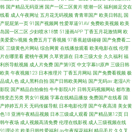
韩
国产精品无码亚洲
国产一区二区黄片
喷潮一区
福利姬足交在
线看
成人午夜网址
五月花无码视频
青青草国产
欧美日韩乱
国
产屁屁第一页
91国产视频网
性爱草逼91AV
免费欧美视频
欧美
岛国一区二区
少妇喷水18禁
51漫画APP
丁香五月花激情网
欧
美爱爱tv视频
免费五月丁香视频
97香蕉超级碰碰
国产免费看二
区
三级黄色片网站
综合网黄
在线播放观看
欧美电影在线
伦理
片在哪里看
蜜桃午夜网
久草资源在
日本三级大全
久久福利
福
利所导航视频
成人片免费
国产第9页
中文字幕bt原声
三级日韩
欧美
午夜视频123
日本推理片
丁香五月网站
国产免费看视频
极
品成人色
成人黑料自拍
国产日韩欧美网站
国产无码av
老湿A片
影院
国产精品自拍偷拍
牛牛影院A片
日韩无码视频网站
都市激
情变态另类
男女91视频
字幕在线精品播放
免费国产在线看
国
产婷婷五月天
无码传媒导航
日本电影伦理
国产午夜高清
美女黄
色18
亚洲午夜精品视频
日本三级成人观看
国产精品第12页
日
韩午夜场
成人视频高清免费
伦理在线影视
成人三级视频在线
91理论片
欧美日韩性爱福利
av午夜探花福利
精品毛片
久久叉