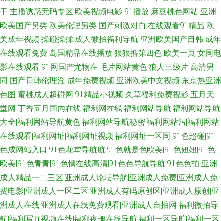
干
主播诱惑无码专区
欧美视频电影
91播放
麻豆桃色网站
亚洲
欧美国产另类
欧美伦理另类
国产刺激对白
在线观看91精品
欧
美成年视频
操碰操揉
成人微拍福利导航
亚洲欧美国产日韩
成年
在线观看免费
岛国精品在线播放
狠狠撸第四色
欧美一页
女同电
影在线观看
91网国产尤物在
毛片网站黄色
狼人三级片
高清男
同
国产日韩伦理淫
成年免费视频
亚洲欧美中文视频
东京热亚洲
色图
蜜桃成人超碰网
91精品小视频
久草福利免费视影
五月天
堂网
丁香五月国内在线
福利网在线|福利网站导航|福利网站导航
大全|福利网站导航黄色|福利网站导航秘密|福利网站污|福利网站
在线观看|福利网址|福利网址视频|福利网址一区同
91色超碰|91
色成网站入口|91色花堂导航航|91色就是色欧美|91色妞妞|91色
欧美|91色青青|91色情在线高清|91色色导航导航|91色色拍
亚洲
成人精品一二三区|亚洲成人论坛导航|亚洲成人免费|亚洲成人免
费电影|亚洲成人一区二区|亚洲成人有码原创区|亚洲成人原创|亚
洲成人在线|亚洲成人在线免费观看|亚洲成人自拍网
福利微拍导
航|福利写真视频在线|福利夜趣在线导航|福利一区导航|福利一区