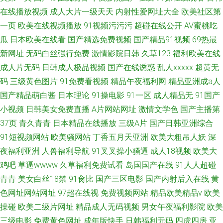
在线播放视频
成人大片一级天天
内射性爱网址大全
欧美社区第
一页
欧美在线视频播放
91视频污污污
超碰在线公开
AV蜜桃吃
瓜
日本欧美在线看
国产精选免费视频
国产精品91视频
69热最
新网址
无码白丝强行免费
激情影院日韩
久草123
福利欧美在线
成人片无码
日韩成人极品视频
国产在线诱惑
乱人xxxxx
超黄无
码
三级黄色图片
91免费看视频
精品午夜福利网
精品亚洲成a人
国产精品萌白酱
日本理论
91操电影
91一区
成人精品无
91国产
小视频
日韩美女免费直播
A片网站网址
激情文学色
国产主播第
37页
青久青青
日本精品在线播放
三级A片
国产日韩亚洲综合
91短视频网站
欧美骚网站
丁香五月天亚洲
欧美大粗吊人妖
深
夜福利亚洲
人兽福利导航
91叉叉操小骚逼
成人18视频
欧美大
鸡吧
草逼wwww
久草福利免费试看
岛国国产在线
91人人超碰
青青
美女白丝18禁
91肏比
国产三区电影
国产内射后入在线
黄
色网址网站网址
97超在线视
免费视频网站
精品欧美精品v
欧美
操碰
欧美二级片网址
精品成人无码视频
男女午夜福利影院
欧美
三级电影
免费黄色网址
成年版快手
日韩福利无码
四虎四房
亚