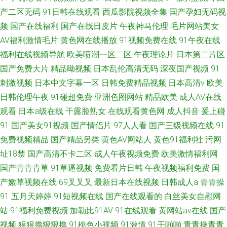
产二区无码
91日韩在线观看
西瓜影院视频全集
国产孕妇无码视
频
国产在线福利
国产在线日皮片
午夜神马伦理
毛片网站美女
AV福利激情毛片
黄色网在线播放
91视频免费在线
91午夜在线
福利在线视频导航
欧美喷潮一区二区
午夜理论片
日本第二片区
国产免费大片
精品呦视频
日本乱伦高清无码
深夜国产视频
91
刺激视频
日本中文字幕一区
日韩免费精品视频
日本高清v
欧美
日韩伦理午夜
91碰超免费
亚洲色图网站
精品欧美
成人AV在线
观看
日本a级在线
干露脸熟女
在线观看黄色网
成人抖音
爰上碰
91
国产美女91视频
国产情侣片
97人人看
国产三级视频在线
91
免费视频精品
国产精品另类
黄色AV网站人
黄色91福利社
污网
址18禁
国产高清不卡二区
成人午夜视频免费
欧美激情福利网
国产青青青草
91草逼视频
免费看片日韩
午夜视频福利免费
国
产嫩草视频在线
69叉叉叉
最新日本在线视频
日韩成人a
青青操
91
五月天婷婷
91短视频在线
国产在线观看的
白丝美女自慰网
站
91福利免费视频
加勒比91AV
91在线观看
黄网站av在线
国产
视频
狠狠擼狠狠擼
91桃色小视频
91激情
91干啪啪
青青操青青