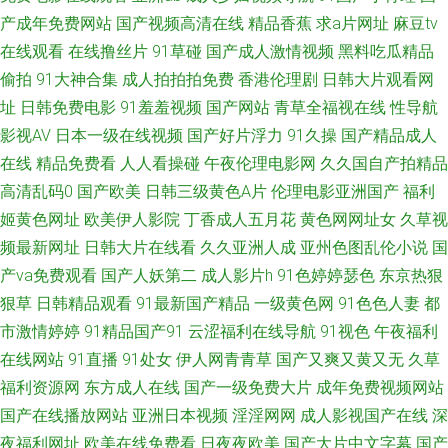
产成年免费网站
国产视频高清在线
精品香蕉
求a片网址
麻豆tv
五码蜜桃 四虎亚洲在线观看 国产人妻喷水视频 人妖自慰网址 在线免费九一
在线观看
在线撸丝片
91草碰
国产成人激情视频
黑料吃瓜精品
偷拍
91大神合集
成人拍拍拍免费
香港伦理剧
日韩大片观看网
网站 超碰丁香 久久青青五月婷婷 三级另类激情 97超碰无码爆乳 国产精品熟
址
日韩免费电影
91羞羞视频
国产网站
青草全福视在线
性导航
影视AV
日本一级在线视频
国产好片浮力
91久操
国产精品成人
免费抖阴在线 午夜极品 97超碰日韩电影 国产传媒专区 欧美日本另类 亚洲性
在线
精品免费看
人人看操碰
午夜伦理电影网
久久国自产拍精品
高清乱码0
国产欧美
日韩三级黄色A片
伦理电影亚洲国产
福利
爱福利导航 变态另类导航 伦理福利影院 97亚洲中文字幕 人人草97 影音先锋
姬黄色网址
欧美伊人影院
丁香成人五月花
黄色网网址女
久草视
频最新网址
日韩大片在线看
久久亚洲人成
亚州色图乱伦小说
国
操逼网 超碰在线cop 久久青青草网站 色先锋影音AV 国产操性 四虎探花社区
产va免费观看
国产人妖第二
成人影片h
91色婷婷瑟色
东京热狠
日本三级黄级黄艳 俺来也俺去也啪啪 黄色仓库导航 日韩AB AV欧亚风情 蜜
狠草
日韩精品观看
91最新国产精品
一级黄色网
91色色人妻
都
市激情婷婷
91精品国产91
云涩福利在线导航
91视色
午夜福利
桃成熟网站 91shufu 国产一二一二级 欧美午夜www 91大神片子 午夜福利视
在线网站
91直播
91处女
伊人网青青草
国产又爽又黄又无
久草
福利资源网
东方成人在线
国产一级免费大片
成年免费视频网站
频97 超碰人人98色 国产浮力麻豆影院 性欧美第二页 丰满熟妇大乳做爰 四虎
国产在线播放网站
亚洲日本视频
淫淫网网
成人影视国产在线
深
夜福利网址
欧美在线免费看
日夜夜欧美
国产大片中文字幕
国产