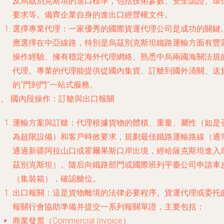
及烏茲別克斯坦的進口標準，包括技術參數、安全認證、環
要求等。備齊企業自身的進出口經營權文件。
選擇專業代理
：一家優秀的國際貨運代理公司是成功的關鍵
應選擇在中亞線路，特別是烏茲別克斯坦鐵路運輸方面有豐
操作經驗、擁有穩定海外代理網絡、熟悉中烏兩國海關法規
代理。專業的代理能提供從國內集貨、訂艙到國外清關、送
的“門到門”一站式服務。
二、 國內段操作：訂艙與出口報關
運輸方案與訂艙
：代理根據貨物的體積、重量、屬性（如是
為超限設備）和客戶時效要求，規劃最佳鐵路運輸路線（通
通過新疆阿拉山口或霍爾果斯口岸出境，經哈薩克斯坦進入
茲別克斯坦）。隨后向鐵路部門或國際班列平臺公司申請車
（集裝箱），確認艙位。
出口報關
：這是貨物離境的法律必要程序。貨運代理或委托
報關行會協助準備并提交一系列報關單證，主要包括：
商業發票（Commercial Invoice）