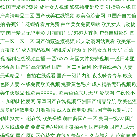
线
国产精品3级片
成年女人视频
狠狠撸亚洲欧美
91操碰在线
国
线观看 黄色的网站 污视频在线下载 91偷拍导航 国产精品自在线 日本色色影
产高清精品二区
国产欧美在线视频
欧美色综合网
91国产自拍偷
拍
香蕉911
花蝴蝶看片免费
白丝美女免费网站
欧美女人与动物
院 亚洲自拍小说网 91蜜臀不卡 AV福利激情 超碰tv 国产夫妻96 九九精品久
交
国产精品无码电影
91插插库
97超碰大香蕉
户外自慰影院
国
产一区二区二区
国产偷窥盗摄视频
成人动漫网站观看
欧美第一
久 欧美精片91tv 人妖麻豆视频 婷婷五月色偷 亚洲免费黄色网址 91色啦自拍
页夜夜
91成人精品视频
蜜桃爱爱视频
乱伦熟女五月天
91香蕉
视
福利在线视频直播
一区xxxxx
岛国大片免费视频
一道日本亚
www爆插欧洲 国产射精视频 人妻自拍色图 婷婷五月份视频 3级片另类 97亚
洲香蕉
国产91高清精品
国产一区二区福利
伦理在线播放
人妻
洲涩 国产熟妇久久 精品国产第一页 欧美国产综合日韩 日韩视频XXXX 在线成
无码精品
91自拍在线观看
国产一级片内射
夜夜骑青青草
欧美
色图人妻
在线免费欧美视频
免费黄色毛片
成人精品无码视频
欧
人av伦理 91视频日本 爱豆TV传媒免费 国产精品51 九九热精品 欧美伦埋乱
美午夜极品
性欧美ⅩⅩⅩⅩ乱
欧美色色六月天
91影视网
午夜伦不
卡
加勒比性爱网
青草国产在线视频
亚洲国产精品导航
欧美色淫
码午夜 日韩A级电影网 午夜视频97 中文字幕51黑料 丁香五月天狠狠撸 久草
波多野结依电影
91狠狠撸
成人深夜电影
精品国产美女剃毛
加
勒比熟女
91碰在线
欧美裸模
萌白酱国产一区
美国一级AV
国产
社区在线 欧美在一区 四虎中文字幕 最新午夜av av香蕉伊人 国产精品乱仑 老
人在线成免费
免费黄色A片网址
微拍福利国产视频
国产人成无
司机A片 日韩电影中文字幕 午夜激情A片 91She视频 91最新网站 国产精品27
码视频
国产原创区色花堂
在线免费黄A片
久草福利
乱伦家庭
成