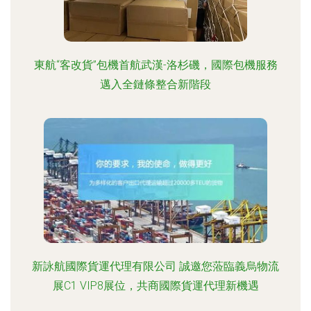
東航“客改貨”包機首航武漢-洛杉磯，國際包機服務
邁入全鏈條整合新階段
新詠航國際貨運代理有限公司 誠邀您蒞臨義烏物流
展C1 VIP8展位，共商國際貨運代理新機遇