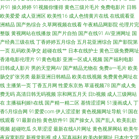
影库av 97视频国产 国产视频八区 欧美另类性交 国产69麻豆 爱豆福利导航
片91
操久婷婷
91视频你懂得
黄色三级片毛片
免费电影片
日韩
欧美爱爱
成人亚洲区
欧美性16
成人色情黄片在线
在线观看亚
欧美激情8p 少妇久久5151 超碰操逼网 午夜诱惑剧场 91娇妻激情四射 91新
洲精品
国产热综合
久草网视频在线看
午夜精品网影院
伦理片完
视频 黄色页网站 午夜伦理中文 AV综合资源 激情诱惑网站 日韩AV无码网址
整版
黄视网站在线播放
国产片自拍
国产在线91
AV亚洲网址
国
产经典三级在线
丁香婷婷五月综合
五月花亚洲综合
国产影院第
91视频第二页 国产黄色高清网站 欧美色图去干网 日韩成人无码A片 福利导
一页
乱码欧美孕交
超碰在线艹
日本在线护士
黄色三级免费网址
香港电影伦理片
91黄色电影
亚洲一区成人视频
国产福利电影
航第一站 无码人妻五五 丁香五月天堂影院 天堂AV电影网 国模宾馆自拍 伊人
日韩成人影片
男的天堂网AV
国产精品尤物在
免费a一毛片
欧美
肠交扩张另类
最新亚洲日韩精品
欧美在线视频
免费黄色网址在
大香蕉91 豆花成人精品网 91免费视频观看 蜜芽AV久久 91黄页网址 wwww
线
主播第一页
丁香五月网
性爱东京热
草逼视频78
国产成人免
五月 超踫成人91 韩日VA 天天日天天干aⅤ www簧片网站
费无码
高清日韩无码视频
宗和网五月天
日b视频
成人三级网站
在
主播福利姬h在线
国产精一精二区
基情涩涩网
51漫画成人
丁
香5月综合网
91爱爱com
伊人涩涩射
黄色视频网址导航
91国在
线观看
91最新自拍
黄色软件91
国产操女人
国产乱人
欧美乱欲
视频
超碰吃瓜
久草涩涩
最新在线A片网址
黄色视屏网站
欧美午
夜寂寞影院
新视觉影视
成人写真福利
欧美内射网址
日本中文字