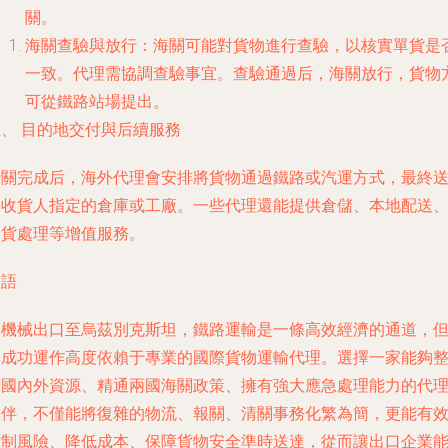
關。
海關查驗與放行
：海關可能對貨物進行查驗，以核實單貨是
一致。代理需協調查驗事宜。查驗通過后，海關放行，貨物
可從鐵路站場提出。
五、 目的地交付與后續服務
清關完成后，海外代理會安排將貨物通過鐵路或汽運方式，最終
達收貨人指定的倉庫或工廠。一些代理還能提供倉儲、本地配送
退貨處理等增值服務。
結語
將機械出口至烏茲別克斯坦，鐵路運輸是一條高效經濟的通道，
其成功運作高度依賴于專業的國際貨物運輸代理。選擇一家能夠
合國內外資源、精通兩國海關政策、擁有強大應急處理能力的代
伙伴，不僅能將復雜的物流、報關、清關事務化繁為簡，更能有
控制風險、降低成本、保障貨物安全準時送達，從而讓出口企業