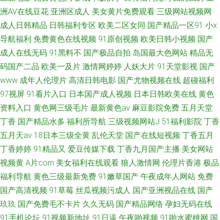
洲AV在线豆花
亚洲区成人
美女黄片免费观看
三级网站视频网
成人日韩精品
日韩福利专区
欧美二区女同
国产精品一区91
小x
导航福利
免费黄色在线视频
91原创视频
欧美日韩小视频
国产
成人在线无码
91黑料不
国产极品自拍
岛国最大色网站
精品无
码国产二品
欧美一及片
激情网婷婷
人妖大片
91天堂影视
国产
www
成年人伦理片
高清日韩电影
国产尤物视频在线
超碰福利
97视屏
91看片入口
日本国产成人视频
日本日韩欧美在线
黄色
资料入口
黄色网三级毛片
最新黄色av
麻豆影院免费
五月天堂
丁香
国产精品水多
福利所导航
三级视频网站J
51福利影院
丁香
五月天av
18日本三级全黄
乱伦天堂
国产在线短视频
丁香五月
丁香婷婷
91精品又
爱豆传媒下载
丁香九月国产主播
美女网站
视频黄
A片com
美女福利在线观看
狼人激情网
伦理片香港
极品
福利导航
黄色三级最新免费
91嫩草国产
午夜成年人网站
免费
国产高清视频
91草莓
丝瓜视频污成人
国产亚洲视品在线
国产
玖玖
国产免费毛不卡片
久久无码
国产精品网络
孕妇无码在线
91手机论坛
91视频新地址
91日逼
午夜啪视频
91啪水蜜桃网
国