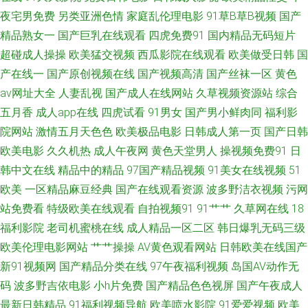
夜宅男免费
另类亚洲色情
家庭乱伦理电影
91草B草B视频
国产
91TV首页 www干逼 国产56区 免费欧美毛片A级 天天干B网 91视频官网观看
精品熟女一
国产巨乳在线观看
四虎免费91
国内精品无码短片
超碰成人操操
欧美猛交视频
西瓜影院在线观看
欧美做受日韩
国
超碰注妇 黄色仓库91 欧洲诱惑影院 午夜诱惑网站 91茄子桃子 肏屄五区 加
产在线一
国产原创视频在线
国产视频高清
国产丝袜一区
黄色
av网址大全
人妻乱视
国产成人在线网站
久草视频资源站
综合
勒比久久视 日韩综合色中色 亚洲人妖无码 草草影院最新地址 国产线路一区
五月香
成人app在线
四虎试看
91男女
国产男小鲜肉同
福利影
院网站
激情五月天色色
欧美极品电影
日韩成人第一页
国产日韩
进入 色五月激情综合网 91超碰伊人在线 成人看片网站 免费人人操 亚洲国产
欧美电影
久久机热
成人午夜网
黄色天堂男人
操视频免费91
日
天堂 99超碰偷拍 国产美女艹B 欧美性交a 无码天天干 91蜜臀刺激网 超碰97
韩中文在线
精品中的精品
97国产精品视频
91美女在线视频
51
欧美
一区精品麻豆经典
国产在线观看资源
波多野洁衣视频
污网
久久 国产狼友99 久久综合久久 日韩亚射 91工厂熟女露脸 草逼免费直接看
站免费看
特级欧美在线观看
自拍视频91
91艹艹
久草网在线
18
福利影院
老司机蜜桃在线
成人精品一区二区
韩日爆乳无码三级
激情伊人都市激情 欧美性爱人与兽 探花在线 97超碰探花 丁香五月网站 久久
欧美伦理电影网站
艹艹操操
AV黄色观看网站
日韩欧美在线国产
新91视频网
国产精品分类在线
97午夜福利视频
岛国AV动作无
国在 五月丁香福利影院 99只有精品9 国产精品爽爽网站 欧美色网 污视频在
码
波多野吉依电影
小h片免费
国产精品色色视屏
国产午夜成人
最新日韩精品
91福利视频导航
欧美喷水影院
91爱爱视频
欧美
线下载 91大神精选 www日本色 国产三级片视频 欧美老妇性爱 四虎精品亚