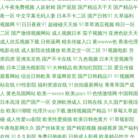
人午夜免费视频
人妖射精
国产屁屁
国产精品天干天
国产精品午
亚洲日韩一二专区 国成精品九区 成人AV社区 白丝无码自慰91 韩日色网址 狼
夜一区
中文字幕无码人妻
日本不卡二区
国产日韩91
久草福利
视频网
91日日夜夜91
超碰碰天天操
91草草酒店视频
韩日一区
友页面 午夜老湿机 亚洲乱轮小说网 成人免费频道 老湿影院69 欧美一级二级
二区
国产激情视频网站
成人视频日本
茄子视频污
亚洲色欲天天
成人丝瓜视频下载
日韩逼网
精东传媒入口
黄wwww色
香港伦理
色屋国产 亚洲女性黄页网站 黄色免费小电影 欧美性爱A级 涩涩A∨ 51豆花每
电影在线
成人影院在线播放
欧美足交一区二区
91视频电影
另
类四虎
亚洲东京热
国产不卡在线
91九色视频
日本天堂视频导
日更新 97超碰人人搞 成人毛片网址 韩国无码A 狼友社91 欧美色图A片 日韩
航
日本三级光棍影院
91大神精品
欧美怡红院院二区
爱豆传媒
一欧美色色 91白虎免费观看 91综合在线观看 超碰51黑料在线 国产精品自在
观看网站
综合日韩欧美
草逼网首页
国产日韩精品91
91视频网
站在线
69性影院
福利资源在线
91自拍最新网址
青青草国产成
线 伦理色电影 日本A∨ 人妻伊人大香蕉 91在线观看资源 福利视频在线播放
人
黄色岛国网站
欧美一xxxxx
欧美gayv
91色情激情网
中国韩国
日本高清
国产国产一区
亚洲欧洲成人
日韩在线
久久国产影视综
久久人妻福利导航 青娱乐超碰吧 深夜AV影视 影音先锋亚洲色图 欧美精品18
合
欧美69潮喷
伦理片app下载
激情视频国产精品
91草莓久草超
碰
成人性爱aa影院
欧美性爱插插
欧美日韩色黄片
91草莓影院
午夜性福 91炮图在线播放 www抠逼 国产传媒三级 老司机亚洲天堂 日韩
午夜电影网久久
国产丝袜美女
国产精彩视频
操碰视屏
国产福利
在线
91久久影院
免费日韩电影
日韩成人影视
欧美精品性交
午
av123 亚洲成人一二三 91视频91九色 九一茄子 日本不卡二区 日韩深夜视频