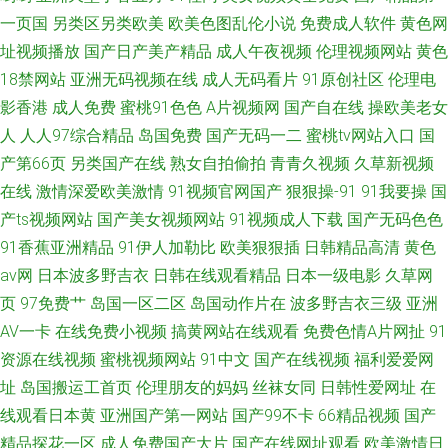
一页国
另类区另类欧美
欧美色图乱伦小说
免费成人软件
黄色网
址视频播放
国产日产美产精品
成人午夜视频
伦理视频网站
黄色
18禁网站
亚洲无码视频在线
成人无码看片
91原创社区
伦理电
影香港
成人免费
蜜桃91色色
A片视频网
国产自在线
操欧美老女
人
人人97综合精品
岛国免费
国产无码一二
蜜桃tv网站入口
国
产第66页
另类国产在线
熟女自拍偷拍
青青久视频
久草新视频
在线
激情深爱欧美激情
91视频官网国产
狠狠操-91
91我要操
国
产ts视频网站
国产美女视频网站
91视频成人下载
国产无码色色
91香蕉亚洲精品
91伊人加勒比
欧美狠狠插
日韩精品高清
黄色
av网
日本波多野吉衣
日韩在线观看精品
日本一级电影
久草网
页
97免费艹
岛国一区二区
岛国动作片在
波多野吉衣三级
亚洲
AV一卡
在线免费小视频
搞黄网站在线观看
免费色情A片网扯
91
资源在线视频
蜜桃视频网站
91中文
国产在线视频
福利爱爱网
址
岛国搬运工首页
伦理朋友的妈妈
丝袜女同
日韩性爱网址
在
线观看日本黄
亚洲国产第一网站
国产99不卡
66精品视频
国产
精品探花一区
成人免费国产大片
国产在线网址观看
欧美激情日