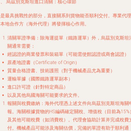
四、 烏茲別克斯坦進口清關：核心環節
這是最具挑戰性的部分，直接關系到貨物能否順利交付。專業代
的本地合作方（海外代理）將發揮核心作用。
清關單證準備
：除海運提單（鐵路運單）外，烏茲別克斯坦
關通常需要：
經認證的商業發票和裝箱單（可能需使館認證或商會認證）
原產地證書（Certificate of Origin）
質量合格證書、技術護照（對于機械產品尤為重要）
運輸單據（國際鐵路運單副本）
進口許可證（針對特定商品）
以及其他烏國海關可能要求的文件。
報關與稅費繳納
：海外代理憑上述文件向烏茲別克斯坦海關
報。海關根據貨物的HS編碼確定關稅、增值稅（目前為15%
及其他可能稅費（如消費稅）。代理會協助計算并完成稅費
付。機械產品可能涉及海關估價，完備的單證有助于順利通